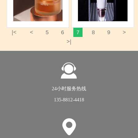
|<
<
5
6
7
8
9
>
>|
24小时服务热线
135-8812-4418