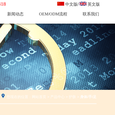
18
中文版
/
英文版
新闻动态
OEM/ODM流程
联系我们
您现在的位置：
网站首页
>
产品中心
>
护肤
>
身体/手/足