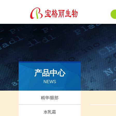
产品中心
NEWS
精华/眼部
水乳霜