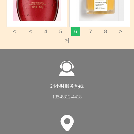
|<
<
4
5
6
7
8
>
>|
24小时服务热线
135-8812-4418