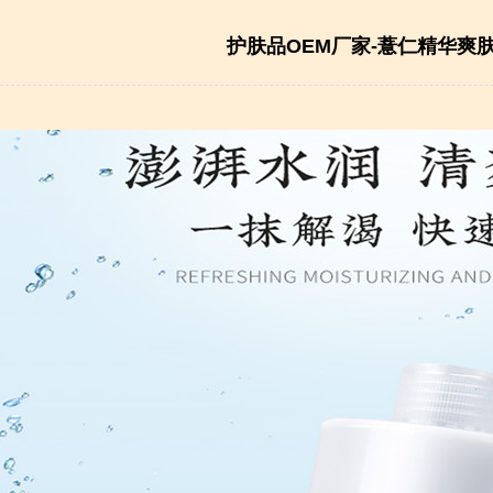
护肤品OEM厂家-薏仁精华爽肤水