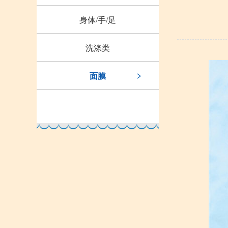
身体/手/足
洗涤类
面膜