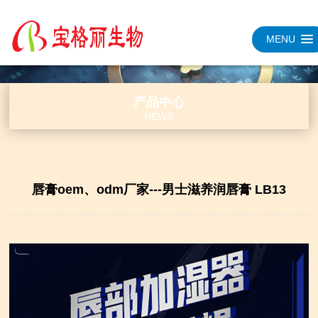
MENU
产品中心
NEWS
唇膏oem、odm厂家---男士滋养润唇膏 LB13