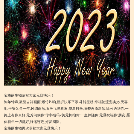
宝格丽生物恭祝大家元旦快乐！
陈年钟声,敲醒吉祥画面;爆竹炸响,新岁快乐平添;斗转星移,幸福轮流变换;欢天喜
地,平安又是一年;风调雨顺,五洲飞腾看遍,华夏抖擞,旧貌再添新颜;缘分遇到你:一
路上有你真好!元芳问候你:你幸福吗?美元拥抱你:一生伴随你!元旦祝福你:朋友,愿
你新年一切都好,好运连连,好梦圆圆。
宝格丽生物再次恭祝大家元旦快乐！