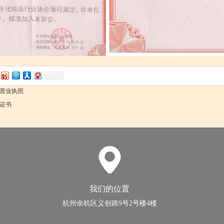
营业执照
证书
我们的位置
杭州余杭区义创路9号2号楼4楼